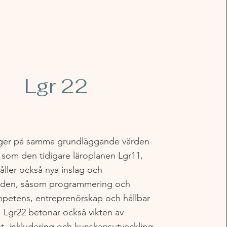
Lgr 22
ger på samma grundläggande värden
 som den tidigare läroplanen Lgr11,
ller också nya inslag och
den, såsom programmering och
mpetens, entreprenörskap och hållbar
. Lgr22 betonar också vikten av
et, inkludering och kunskapsutveckling