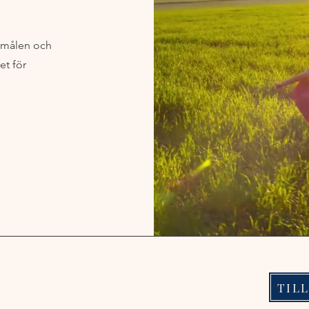
a målen och
et för
TIL