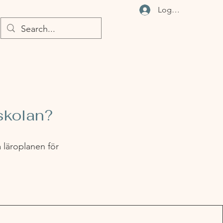
Logga in
lskolan?
a läroplanen för