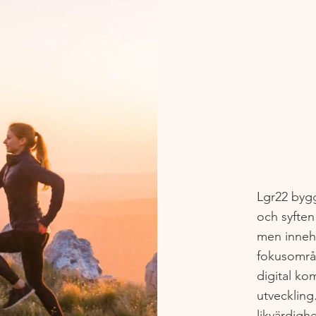
Lgr22 byg
och syften
men innehå
fokusområ
digital ko
utveckling
likvärdigh