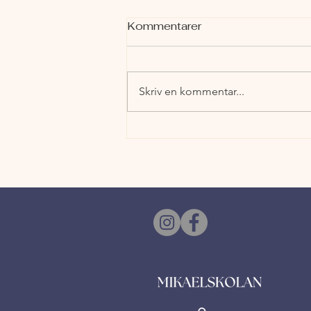
Mikaelskolan - En Resa
Kommentarer
Genom Tid och
Utveckling
Med kunskap och värderingar för
livet Mikaelskolan började som
Skriv en kommentar...
en gnista av entusiasm och en
längtan efter ett alternativ till
den...