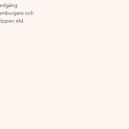
lnedgång 
amburgare och 
 öppen eld.