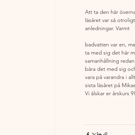
Att ta den här överna
läsåret var så otroligt
anledningar. Varmt 
badvatten var en, men 
ta med sig det här m
samanhållning redan i
bära det med sig och
vara på varandra i al
sista läsåret på Mika
Vi älskar er årskurs 9