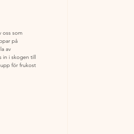
v oss som 
oppar på 
la av 
in i skogen till 
upp för frukost 