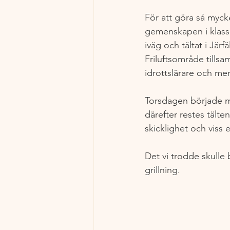
För att göra så myck
gemenskapen i klasse
iväg och tältat i Järf
Friluftsområde till
idrottslärare och men
Torsdagen började m
därefter restes tält
skicklighet och viss e
Det vi trodde skulle 
grillning.