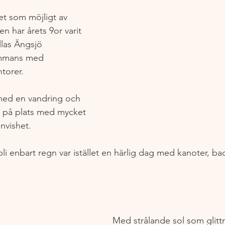
et som möjligt av 
n har årets 9or varit 
ällas Ängsjö 
sammans med 
torer.
ed en vandring och 
en på plats med mycket 
nvishet. 
bli enbart regn var istället en härlig dag med kanoter, ba
Med strålande sol som glittr