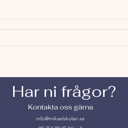
Håll
En lärares reflektioner om
nationella provet i svenska
Har ni frågor?
Kontakta oss gärna
info@mikaelskolan.se