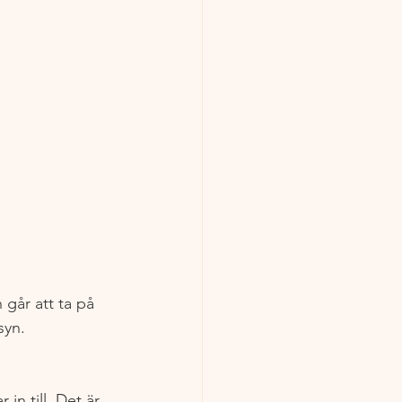
 går att ta på 
syn. 
in till. Det är 