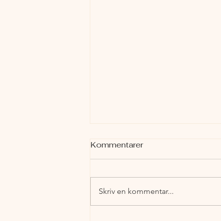
Mikaelskolan - En Resa
Kommentarer
Genom Tid och
Utveckling
Med kunskap och värderingar för
livet Mikaelskolan började som
Skriv en kommentar...
en gnista av entusiasm och en
längtan efter ett alternativ till
den...