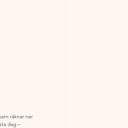
arn räknar ner 
sta dag – 