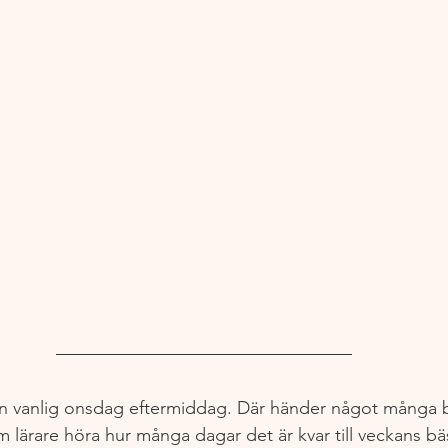
en vanlig onsdag eftermiddag. Där händer något många b
om lärare höra hur många dagar det är kvar till veckans bä