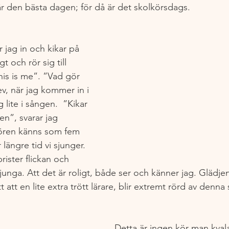
 den bästa dagen; för då är det skolkörsdags. 
jag in och kikar på 
 och rör sig till 
is is me”. ”Vad gör 
ev, när jag kommer in i 
 lite i sången.  ”Kikar 
en”, svarar jag 
Kören känns som fem 
 längre tid vi sjunger. 
brister flickan och 
sjunga. Att det är roligt, både ser och känner jag. Glädjen
tt att en lite extra trött lärare, blir extremt rörd av denna 
Detta är ingen kör man kvalar 