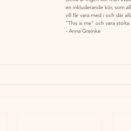
en inkluderande kör, som al
vill får vara med i och där al
”This is me” och vara stolta 
- Anna Greinke 