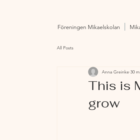
Föreningen Mikaelskolan
Mik
All Posts
Anna Greinke
30 m
This is 
grow