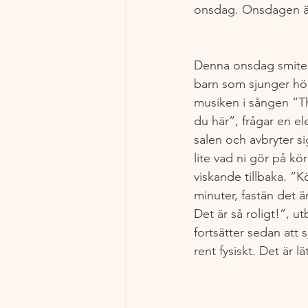
onsdag. Onsdagen är
Denna onsdag smiter 
barn som sjunger högt
musiken i sången ”Th
du här”, frågar en el
salen och avbryter sig
lite vad ni gör på kör
viskande tillbaka. ”
minuter, fastän det är
Det är så roligt!”, ut
fortsätter sedan att 
rent fysiskt. Det är lä